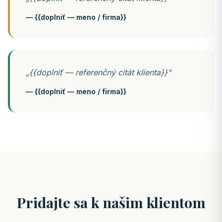
— {{doplniť — meno / firma}}
„{{doplniť — referenčný citát klienta}}"
— {{doplniť — meno / firma}}
Pridajte sa k našim klientom