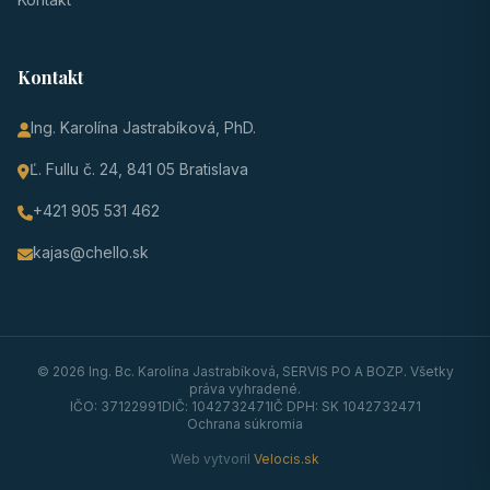
Kontakt
Ing. Karolína Jastrabíková, PhD.
Ľ. Fullu č. 24, 841 05 Bratislava
+421 905 531 462
kajas@chello.sk
© 2026 Ing. Bc. Karolína Jastrabíková, SERVIS PO A BOZP. Všetky
práva vyhradené.
IČO: 37122991
DIČ: 1042732471
IČ DPH: SK 1042732471
Ochrana súkromia
Web vytvoril
Velocis.sk